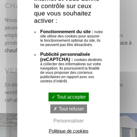
CHAUFFAGE
le contrôle sur ceux
que vous souhaitez
Nous proposons également des chauffages qui
activer :
peuvent être utiles, soit pour le confort de vos
Fonctionnement du site :
notre
employés, soit pour une meilleure conservation des
site utilise des cookies pour assurer
le fonctionnement optimal du site, ils
produits.
Ils sont adaptables en fonction de la surface à
ne peuvent pas être désactivés.
chauffer.
Publicité personnalisée
(reCAPTCHA) :
cookies destinés
à collecter des informations sur votre
navigation. Ils poursuivent la finalité
VENTILATION
de vous proposer des contenus
publicitaires en rapport avec vos
centres d’intérêt.
En été comme en hiver, vous avez parfois besoin de
ventiler la structure pour diminuer les odeurs ou
Tout accepter
rafraîchir en cas de fortes chaleurs.
Tout refuser
Personnaliser
Politique de cookies