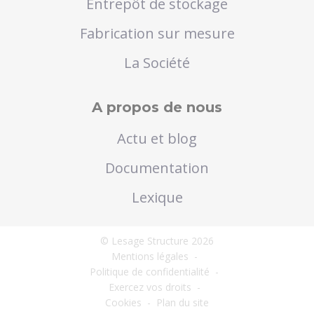
Entrepôt de stockage
Fabrication sur mesure
La Société
A propos de nous
Actu et blog
Documentation
Lexique
© Lesage Structure 2026
Mentions légales
-
Politique de confidentialité
-
Exercez vos droits
-
Cookies
-
Plan du site