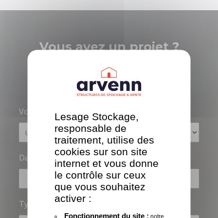
Vous avez un projet ?
Parlons en !
Votre projet concerne
*
:
Lesage Stockage,
responsable de
traitement, utilise des
cookies sur son site
Date et lieu de montage
*
:
internet et vous donne
le contrôle sur ceux
que vous souhaitez
activer :
Type de structure
*
:
Fonctionnement du site :
notre