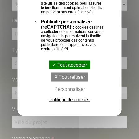
site utilise des cookies pour assurer
le fonctionnement optimal du site, ils
ne peuvent pas être désactivés.
Dimension
:
Publicité personnalisée
(reCAPTCHA) :
cookies destinés
à collecter des informations sur votre
navigation. Ils poursuivent la finalité
de vous proposer des contenus
publicitaires en rapport avec vos
Type de porte
centres d’intérêt.
*
:
Tout accepter
Tout refuser
Vous êtes
*
Personnaliser
Politique de cookies
Ville
*
:
Votre téléphone
*