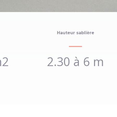
vente supplémentaire avec bâches cristal pour perme
Hauteur sablière
m2
2.30 à 6 m