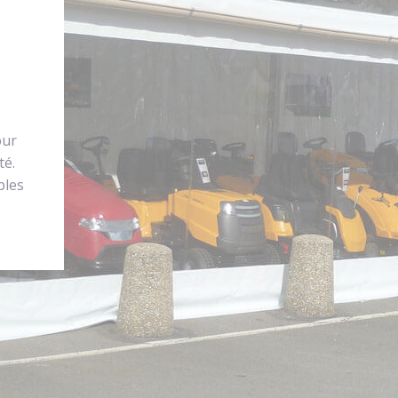
our
té.
bles