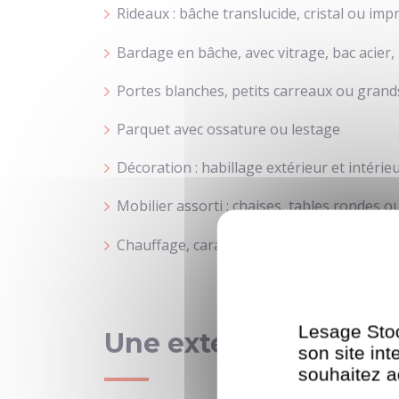
Rideaux : bâche translucide, cristal ou imp
Bardage en bâche, avec vitrage, bac acier
Portes blanches, petits carreaux ou grand
Parquet avec ossature ou lestage
Décoration : habillage extérieur et intéri
Mobilier assorti : chaises, tables rondes 
Chauffage, caravane sanitaire, éclairage int
Lesage Stoc
Une extension de vot
son site in
souhaitez ac