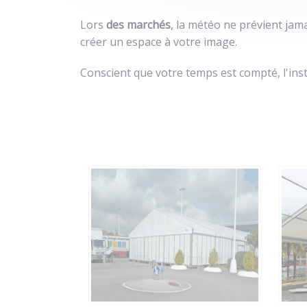
Lors
des marchés
, la météo ne prévient jam
créer un espace à votre image.
Conscient que votre temps est compté, l'instal
Chapiteau pour
surface de vente
saisonnière
t
implanté sur le
parking du
supermarché