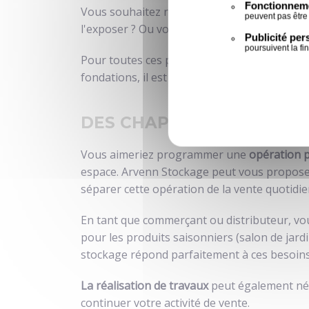
Fonctionneme
Vous souhaitez réaliser des travaux dans vo
peuvent pas être
l'exposer ? Ou vous souhaitez tout simpleme
Publicité pe
poursuivent la fi
Pour toutes ces problématiques, le
chapitea
fondations, il est totalement flexible et modu
DES CHAPITEAUX TEMPO
Vous aimeriez programmer une
opération 
espace. Arvenn Stockage peut vous proposer
séparer cette opération de la vente quotidie
En tant que commerçant ou distributeur, v
pour les produits saisonniers (salon de jard
stockage répond parfaitement à ces besoins 
La réalisation de travaux
peut également néc
continuer votre activité de vente.