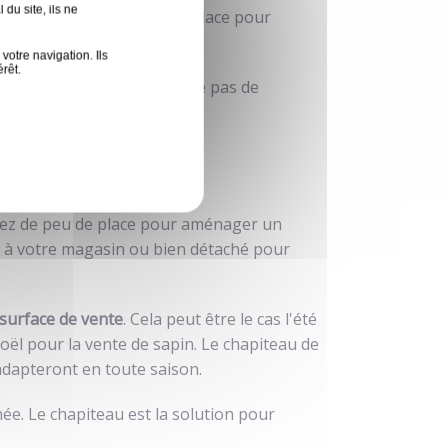
du site, ils ne
ammer mais pas assez de place pour
rante ?
votre navigation. Ils
rêt.
tre en place. Il ne nécessite pas de
sez de peu de place pour aménager un
é à votre magasin ou bien détaché pour
surface de vente
.
Cela peut être le cas l'été
oël pour la vente de sapin. Le chapiteau de
adapteront en toute saison.
e. Le chapiteau est la solution pour