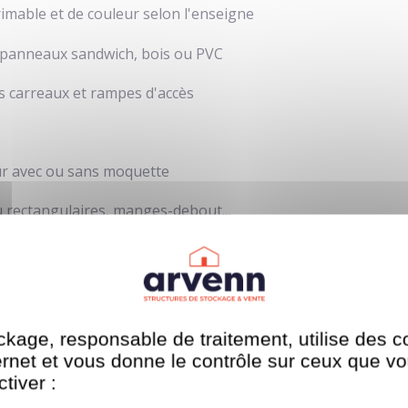
rimable et de couleur selon l'enseigne
, panneaux sandwich, bois ou PVC
s carreaux et rampes d'accès
eur avec ou sans moquette
ou rectangulaires, manges-debout...
érieur et extérieur...
kage, responsable de traitement, utilise des c
re magasin à moindre frais
ternet et vous donne le contrôle sur ceux que v
tiver :