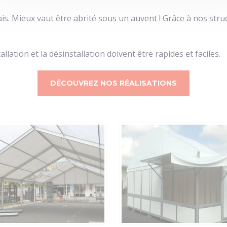
ais. Mieux vaut être abrité sous un auvent ! Grâce à nos st
lation et la désinstallation doivent être rapides et faciles.
DÉCOUVREZ NOS RÉALISATIONS
Grande surface
de vente
emporaire avec
alternance de
toit opaque et
toit translucide
pour amener de