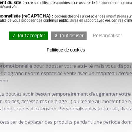
nt du site :
notre site utilise des cookies pour assurer le fonctionnement optimal 
tre local ? Vous avez une
opération promotionnelle
à progr
 désactivés.
nt avoir une surface de vente supplémentaire, fixe ou itiné
rsonnalisée (reCAPTCHA) :
cookies destinés à collecter des informations sur 
nalité de vous proposer des contenus publicitaires en rapport avec vos centres d’inté
u de vente
est la solution la plus économique et rapide à met
laire.
Tout accepter
Tout refuser
Personnaliser
Politique de cookies
RAIRES
promotionnelle
pour booster votre activité mais vous dispo
 d'agrandir votre espace de vente avec un chapiteau accol
nne.
ous pouvez avoir
besoin temporairement d'augmenter votre 
in, soldes, accessoires de plage ...) ou même au moment de N
temporaires d'extension. Personnalisables à souhait, ils s'
essiter de déplacer des produits pendant une période donné