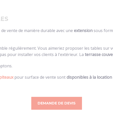
la luminosité
sans perdre de
chaleur.
LES
ce de vente de manière durable avec une
extension
sous forme
omble régulièrement. Vous aimeriez proposer les tables sur v
as pour installer vos clients à l'extérieur. La
terrasse couve
aptons.
piteaux
pour surface de vente sont
disponibles à la location 
DEMANDE DE DEVIS