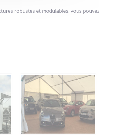
ructures robustes et modulables, vous pouvez
Chapiteau pour
exposition et
vente de
voitures avec
parquet
renforcé pour
supporter le