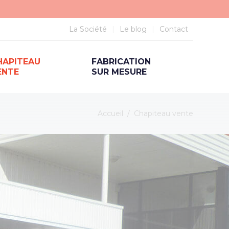
La Société
Le blog
Contact
HAPITEAU
FABRICATION
ENTE
SUR MESURE
Accueil
/
Chapiteau vente