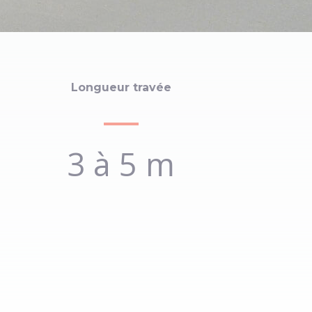
ttre une meilleure visibilité des produits.
Longueur travée
3 à 5 m