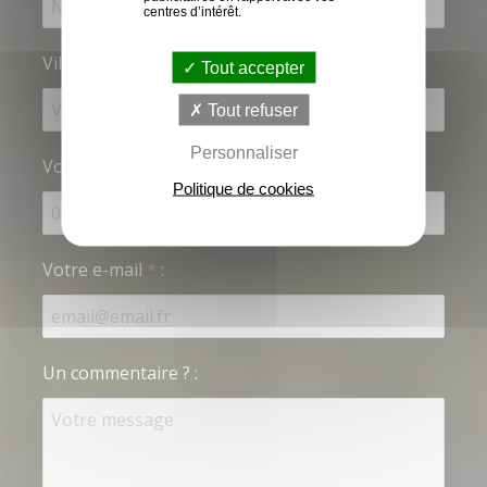
centres d’intérêt.
Ville
*
:
Tout accepter
Tout refuser
Personnaliser
Votre téléphone
*
Politique de cookies
Votre e-mail
*
:
Un commentaire ?
: