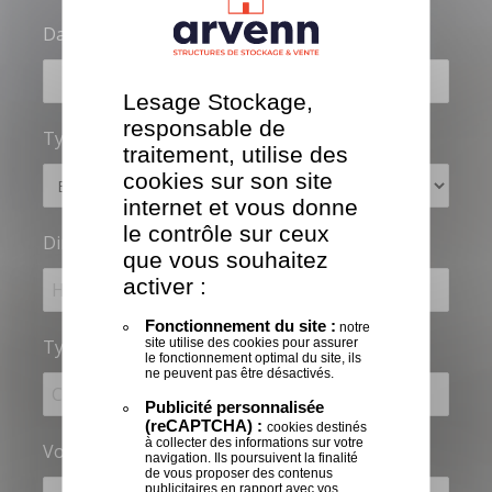
Date et lieu de montage
*
:
Lesage Stockage,
responsable de
Type de structure
*
:
traitement, utilise des
cookies sur son site
internet et vous donne
le contrôle sur ceux
Dimension
:
que vous souhaitez
activer :
Fonctionnement du site :
notre
site utilise des cookies pour assurer
Type de porte
*
:
le fonctionnement optimal du site, ils
ne peuvent pas être désactivés.
Publicité personnalisée
(reCAPTCHA) :
cookies destinés
à collecter des informations sur votre
Vous êtes
*
navigation. Ils poursuivent la finalité
de vous proposer des contenus
publicitaires en rapport avec vos