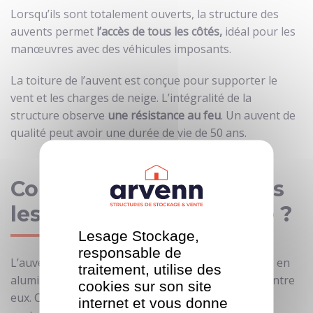
Lorsqu’ils sont totalement ouverts, la structure des
auvents permet
l’accès de tous les côtés,
idéal pour les
manœuvres avec des véhicules imposants.
La toiture de l’auvent est conçue pour supporter le
vent et les charges de neige. L’intégralité de la
structure observe
une résistance au feu
. Un auvent de
qualité peut avoir une durée de vie de 50 ans.
Comment sont fabriqués
les auvents de stockage ?
Lesage Stockage,
responsable de
L’auvent de stockage est composé d’une armature en
traitement, utilise des
aluminium avec des portiques unis et solidarisés entre
cookies sur son site
eux. Ces portiques sont rigidifiés par des câbles de
internet et vous donne