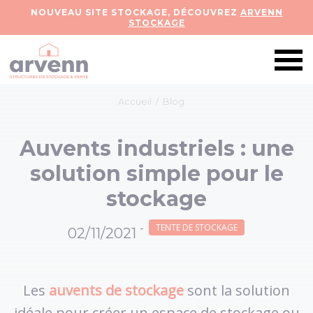
NOUVEAU SITE STOCKAGE, DÉCOUVREZ
ARVENN
STOCKAGE
Accueil
/
Blog
Auvents industriels : une
solution simple pour le
stockage
-
TENTE DE STOCKAGE
02/11/2021
Les
auvents de stockage
sont la solution
idéale pour créer un espace de stockage ou