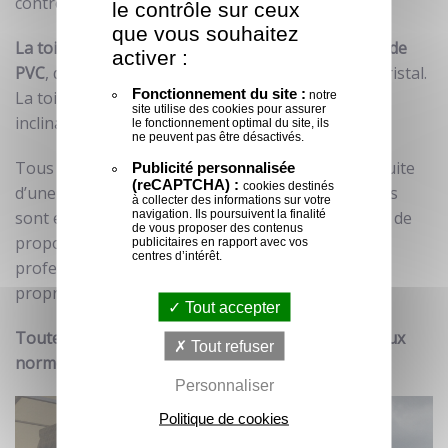
contreventement et des barres de stabilité.
le contrôle sur ceux
que vous souhaitez
La toiture est faite d’une bâche composite souple de
activer :
PVC
, de couleur blanche, opaque, translucide ou cristal.
Fonctionnement du site :
La toiture est bi-pente ou monopente avec une
notre
site utilise des cookies pour assurer
inclinaison de 15º, 18º ou 20º.
le fonctionnement optimal du site, ils
ne peuvent pas être désactivés.
Tous ces éléments sont fabriqués en atelier à la suite
Publicité personnalisée
(reCAPTCHA) :
cookies destinés
d’une conception en bureau d’études. Les éléments
à collecter des informations sur votre
navigation. Ils poursuivent la finalité
sont ensuite assemblés directement sur place afin de
de vous proposer des contenus
proposer une solution rapide et clé en main aux
publicitaires en rapport avec vos
centres d’intérêt.
professionnels. L’installation est ainsi facilitée et
propre, sans aucun déchet.
Tout accepter
Toute structure avec bâches doit être conforme aux
Tout refuser
normes anti-feu M2
.
Personnaliser
Politique de cookies