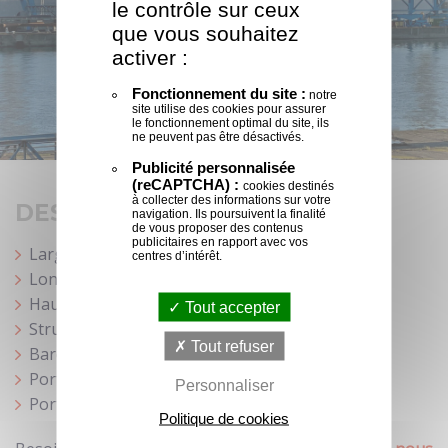
le contrôle sur ceux
que vous souhaitez
activer :
Fonctionnement du site :
notre
site utilise des cookies pour assurer
le fonctionnement optimal du site, ils
ne peuvent pas être désactivés.
Publicité personnalisée
(reCAPTCHA) :
cookies destinés
à collecter des informations sur votre
DESCRIPTIF TECHNIQUE :
navigation. Ils poursuivent la finalité
de vous proposer des contenus
publicitaires en rapport avec vos
Largeur : 20 m
centres d’intérêt.
Longueur : 30 m
Hauteur : 4 m sous sablière
Tout accepter
Structure en profilé aluminium S25
Tout refuser
Bardage extérieur
Porte coulissante
Personnaliser
Porte de service
Politique de cookies