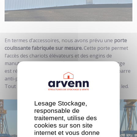
En termes d’accessoires, nous avons prévu une
porte
coulissante fabriquée sur mesure.
Cette porte permet
l’accès des chariots élévateurs et des engins de
manutention. Une
porte de service
de 90 cm de large
est réservée au personnel. Elle est équipée d’une barre
anti-panique et d’une fermeture à clé.
Tout l’entrepôt bénéficie d’un éclairage intérieur à led.
Lesage Stockage,
responsable de
traitement, utilise des
cookies sur son site
internet et vous donne